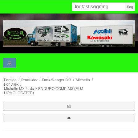
Søg
Forside
/
Produkter
/
Dæk Slanger BiB
/
Michelin
/
For Dæk
/
Michelin MX fordæk ENDURO COMP. MS (F.I.M
HOMOLOGATED)