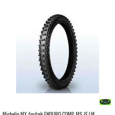
Michelin MX fordæk ENDURO COMP. MS (F.I.M