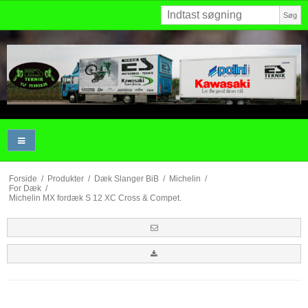
Søg
Forside
/
Produkter
/
Dæk Slanger BiB
/
Michelin
/
For Dæk
/
Michelin MX fordæk S 12 XC Cross & Compet.