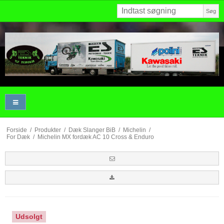
Søg
Forside
/
Produkter
/
Dæk Slanger BiB
/
Michelin
/
For Dæk
/
Michelin MX fordæk AC 10 Cross & Enduro
Udsolgt