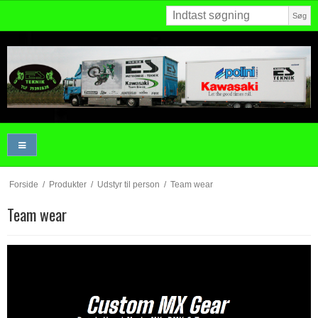
Søg
Forside
/
Produkter
/
Udstyr til person
/
Team wear
Team wear